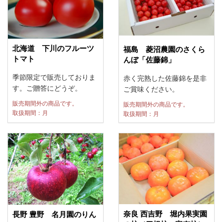
北海道 下川のフルーツ
福島 菱沼農園のさくら
トマト
んぼ「佐藤錦」
季節限定で販売しておりま
赤く完熟した佐藤錦を是非
す。ご贈答にどうぞ。
ご賞味ください。
販売期間外の商品です。
販売期間外の商品です。
取扱期間：月
取扱期間：月
奈良 西吉野 堀内果実園
長野 豊野 名月園のりん