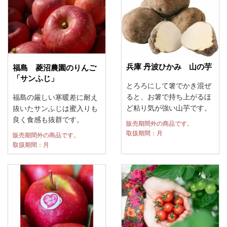
兵庫 丹波ひかみ 山の芋
福島 菱沼農園のりんご
「サンふじ」
とろろにして箸でかき混ぜ
ると、お箸で持ち上がるほ
福島の厳しい寒暖差に耐え
ど粘り気が強い山芋です。
抜いたサンふじは蜜入りも
良く食感も抜群です。
販売期間外の商品です。
取扱期間：月
販売期間外の商品です。
取扱期間：月