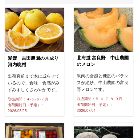
北海道 富良野 中山農園
愛媛 吉田農園の木成り
のメロン
河内晩柑
果肉の食感と糖度のバラン
出荷直前まで木に成らせて
スが絶妙。中山農園の富良
いるので、食味・食感がみ
野メロンです。
ずみずしくさわやかです。
取扱期間：５-６-７-８-９月
取扱期間：４-５-６-７月
出荷開始日（予定）：
出荷開始日（予定）：
2026/07/01
2026/05/25