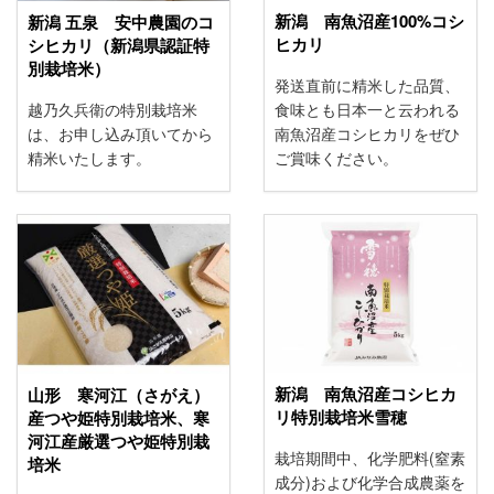
新潟 南魚沼産100%コシ
新潟 五泉 安中農園のコ
ヒカリ
シヒカリ（新潟県認証特
別栽培米）
発送直前に精米した品質、
越乃久兵衛の特別栽培米
食味とも日本一と云われる
は、お申し込み頂いてから
南魚沼産コシヒカリをぜひ
精米いたします。
ご賞味ください。
新潟 南魚沼産コシヒカ
山形 寒河江（さがえ）
リ特別栽培米雪穂
産つや姫特別栽培米、寒
河江産厳選つや姫特別栽
栽培期間中、化学肥料(窒素
培米
成分)および化学合成農薬を