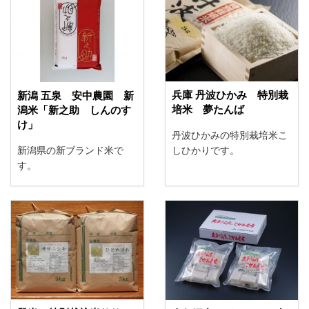
兵庫 丹波ひかみ 特別栽
新潟 五泉 安中農園 新
培米 夢たんば
潟米「新之助 しんのす
け」
丹波ひかみの特別栽培米こ
新潟県の新ブランド米で
しひかりです。
す。