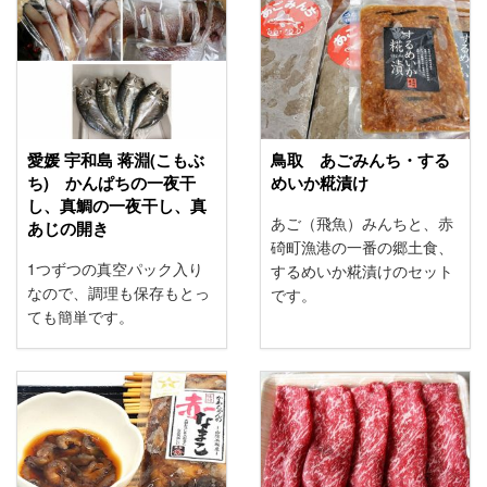
愛媛 宇和島 蒋淵(こもぶ
鳥取 あごみんち・する
ち) かんぱちの一夜干
めいか糀漬け
し、真鯛の一夜干し、真
あご（飛魚）みんちと、赤
あじの開き
碕町漁港の一番の郷土食、
1つずつの真空パック入り
するめいか糀漬けのセット
なので、調理も保存もとっ
です。
ても簡単です。