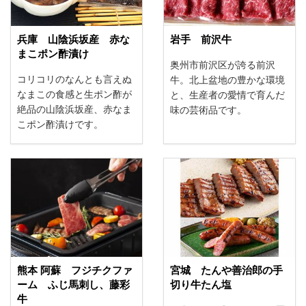
兵庫 山陰浜坂産 赤な
岩手 前沢牛
まこポン酢漬け
奥州市前沢区が誇る前沢
コリコリのなんとも言えぬ
牛。北上盆地の豊かな環境
なまこの食感と生ポン酢が
と、生産者の愛情で育んだ
絶品の山陰浜坂産、赤なま
味の芸術品です。
こポン酢漬けです。
熊本 阿蘇 フジチクファ
宮城 たんや善治郎の手
ーム ふじ馬刺し、藤彩
切り牛たん塩
牛