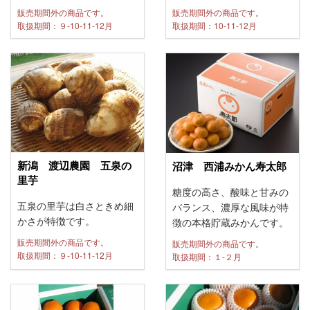
販売期間外の商品です。
販売期間外の商品です。
取扱期間：９-10-11-12月
取扱期間：10-11-12月
新潟 渡辺農園 五泉の
沼津 西浦みかん寿太郎
里芋
糖度の高さ、酸味と甘みの
五泉の里芋は白さときめ細
バランス、濃厚な風味が特
かさが特徴です。
徴の本格貯蔵みかんです。
販売期間外の商品です。
販売期間外の商品です。
取扱期間：９-10-11-12月
取扱期間：１-２月