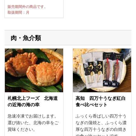
販売期間外の商品です。
取扱期間：月
肉・魚介類
高知 四万十うなぎ紅白
札幌北上フーズ 北海道
食べ比べセット
の近海の海の幸
ふっくら香ばしい四万十う
急速冷凍でお届けします。
なぎの蒲焼と、ふっくら濃
選び抜いた、北海の幸をご
厚な四万十うなぎの白焼き
賞味ください。
の食べ比べセットです。