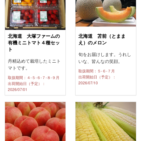
北海道 大塚ファームの
北海道 苫前（とまま
有機ミニトマト４種セッ
え）のメロン
ト
旬をお届けします。うれし
丹精込めて栽培したミニト
いな、皆んなの笑顔。
マトです。
取扱期間：５-６-７月
出荷開始日（予定）：
取扱期間：４-５-６-７-８-９月
2026/07/10
出荷開始日（予定）：
2026/07/01