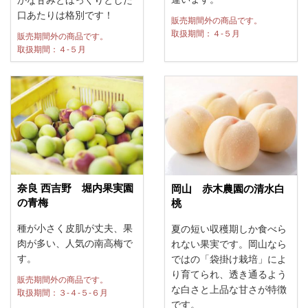
口あたりは格別です！
販売期間外の商品です。
取扱期間：４-５月
販売期間外の商品です。
取扱期間：４-５月
奈良 西吉野 堀内果実園
岡山 赤木農園の清水白
の青梅
桃
種が小さく皮肌が丈夫、果
夏の短い収穫期しか食べら
肉が多い、人気の南高梅で
れない果実です。岡山なら
す。
ではの「袋掛け栽培」によ
り育てられ、透き通るよう
販売期間外の商品です。
な白さと上品な甘さが特徴
取扱期間：３-４-５-６月
です。