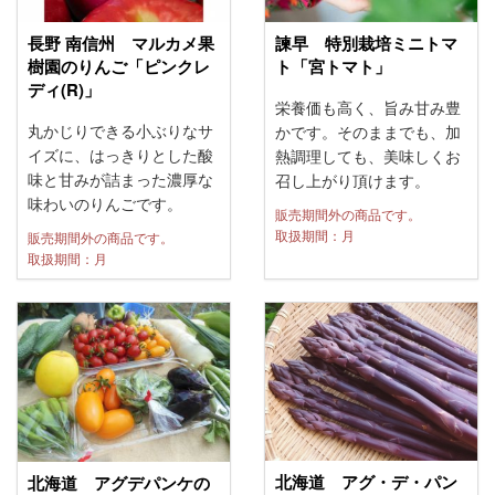
長野 南信州 マルカメ果
諫早 特別栽培ミニトマ
樹園のりんご「ピンクレ
ト「宮トマト」
ディ(R)」
栄養価も高く、旨み甘み豊
丸かじりできる小ぶりなサ
かです。そのままでも、加
イズに、はっきりとした酸
熱調理しても、美味しくお
味と甘みが詰まった濃厚な
召し上がり頂けます。
味わいのりんごです。
販売期間外の商品です。
取扱期間：月
販売期間外の商品です。
取扱期間：月
北海道 アグ・デ・パン
北海道 アグデパンケの