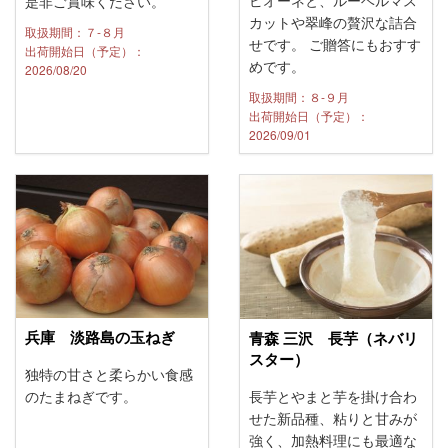
ピオーネと、ルーベルマス
是非ご賞味ください。
カットや翠峰の贅沢な詰合
取扱期間：７-８月
せです。 ご贈答にもおすす
出荷開始日（予定）：
めです。
2026/08/20
取扱期間：８-９月
出荷開始日（予定）：
2026/09/01
兵庫 淡路島の玉ねぎ
青森 三沢 長芋（ネバリ
スター）
独特の甘さと柔らかい食感
長芋とやまと芋を掛け合わ
のたまねぎです。
せた新品種、粘りと甘みが
強く、加熱料理にも最適な