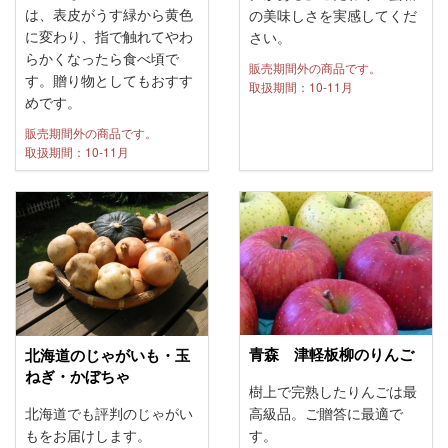
は、表皮がうす緑から黄色
の美味しさを実感してくだ
に変わり、指で触れてやわ
さい。
らかくなったら食べ頃で
販売期間外の商品です。
す。贈り物としてもおすす
取扱期間：10-11月
めです。
販売期間外の商品です。
取扱期間：10-11月
青森 津軽板柳のりんご
北海道のじゃがいも・玉
ねぎ・かぼちゃ
樹上で完熟したりんごは最
北海道でも評判のじゃがい
高級品。ご贈答に最適で
もをお届けします。
す。