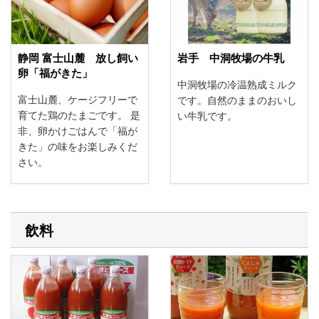
静岡 富士山麓 放し飼い
岩手 中洞牧場の牛乳
卵「福がきた」
中洞牧場の冷温熟成ミルク
富士山麓、ケージフリーで
です。自然のままのおいし
育てた鶏のたまごです。 是
い牛乳です。
非、卵かけごはんで「福が
きた」の味をお楽しみくだ
さい。
飲料