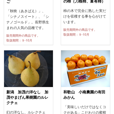
の柿（刀根柿、富有柿）
ご
柿の木で完全に熟した実だ
「秋映（あきばえ）」、
けを収穫する事を心がけて
「シナノスイート」、「シ
います。
ナノゴールド」。長野県生
まれの人気の品種です。
販売期間外の商品です。
取扱期間：９-10月
販売期間外の商品です。
取扱期間：９-10月
新潟 加茂の洋なし 加
和歌山 小南農園の有田
茂やまげん果樹園のルレ
みかん
クチェ
「美味しいだけではなくコ
幻の洋なし、ルレクチェ
クがある」こだわりの蜜柑