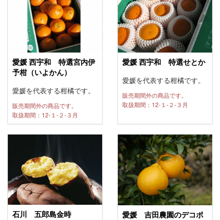
愛媛 西宇和 特選宮内伊
愛媛 西宇和 特選せとか
予柑（いよかん）
愛媛を代表する柑橘です。
愛媛を代表する柑橘です。
販売期間外の商品です。
取扱期間：12-１-２-３月
販売期間外の商品です。
取扱期間：12-１-２-３月
石川 五郎島金時
愛媛 吉田農園のデコポ