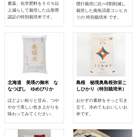
農薬、化学肥料を５０％以
慣行栽培に比べ5割削減し
上減らして栽培した山形県
栽培した南魚沼産コシヒカ
認証の特別栽培米です。
リの 特別栽培米 です。
北海道 美瑛の御米 な
島根 秘境奥島根弥栄こ
なつぼし ゆめぴりか
しひかり（特別栽培米）
ほどよい粘りと甘み、つや
おかずの素材をそっと引き
やかで美しい炊き上がりを
立て、冷めてもおいしいお
味わってみてください。
米です。