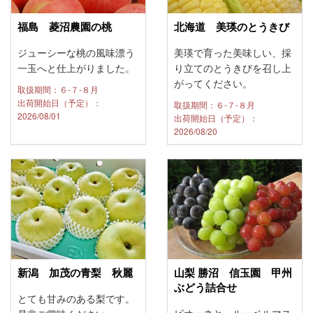
福島 菱沼農園の桃
北海道 美瑛のとうきび
ジューシーな桃の風味漂う
美瑛で育った美味しい、採
一玉へと仕上がりました。
り立てのとうきびを召し上
がってください。
取扱期間：６-７-８月
出荷開始日（予定）：
取扱期間：６-７-８月
2026/08/01
出荷開始日（予定）：
2026/08/20
新潟 加茂の青梨 秋麗
山梨 勝沼 信玉園 甲州
ぶどう詰合せ
とても甘みのある梨です。