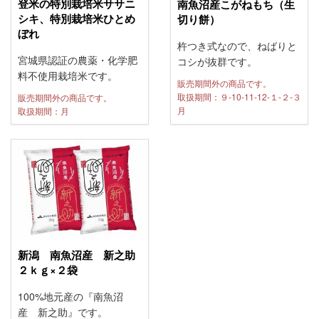
登米の特別栽培米ササニ
南魚沼産こがねもち（生
シキ、特別栽培米ひとめ
切り餅）
ぼれ
杵つき式なので、ねばりと
宮城県認証の農薬・化学肥
コシが抜群です。
料不使用栽培米です。
販売期間外の商品です。
取扱期間：９-10-11-12-１-２-３
販売期間外の商品です。
月
取扱期間：月
新潟 南魚沼産 新之助
２ｋｇ×２袋
100%地元産の『南魚沼
産 新之助』です。