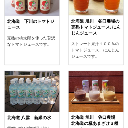
北海道 旭川 谷口農場の
北海道 下川のトマトジ
完熟トマトジュース､にん
ュース
じんジュース
完熟の桃太郎を使った贅沢
ストレート果汁１００％の
なトマトジュースです。
トマトジュース、にんじん
ジュースです。
北海道 旭川 谷口農場
北海道 八雲 新緑の水
北海道の糀あまざけ３種
雪解け水が地中深く潜り、