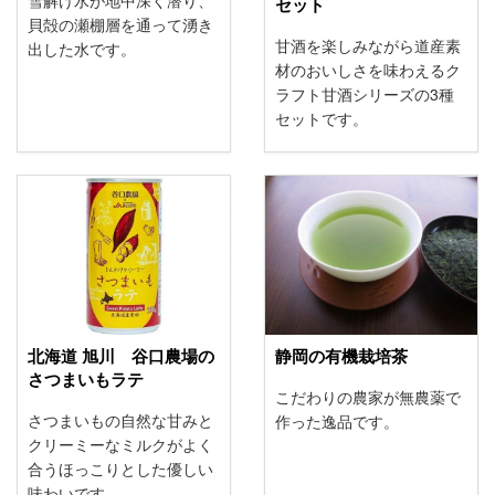
セット
貝殻の瀬棚層を通って湧き
甘酒を楽しみながら道産素
出した水です。
材のおいしさを味わえるク
ラフト甘酒シリーズの3種
セットです。
北海道 旭川 谷口農場の
静岡の有機栽培茶
さつまいもラテ
こだわりの農家が無農薬で
さつまいもの自然な甘みと
作った逸品です。
クリーミーなミルクがよく
合うほっこりとした優しい
味わいです。