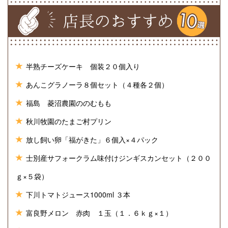
半熟チーズケーキ 個装２０個入り
あんこグラノーラ８個セット（４種各２個）
福島 菱沼農園ののむもも
秋川牧園のたまご村プリン
放し飼い卵「福がきた」６個入×４パック
士別産サフォークラム味付けジンギスカンセット（２００
ｇ×５袋）
下川トマトジュース1000ml ３本
富良野メロン 赤肉 １玉（１．６ｋｇ×１）