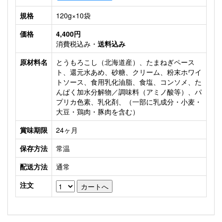
規格
120g×10袋
価格
4,400円
消費税込み・
送料込み
原材料名
とうもろこし（北海道産）、たまねぎペース
ト、還元水あめ、砂糖、クリーム、粉末ホワイ
トソース、食用乳化油脂、食塩、コンソメ、た
んぱく加水分解物／調味料（アミノ酸等）、パ
プリカ色素、乳化剤、（一部に乳成分・小麦・
大豆・鶏肉・豚肉を含む）
賞味期限
24ヶ月
保存方法
常温
配送方法
通常
注文