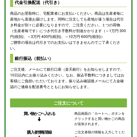
代金引換配送（代引き）
商品のお受取時に、宅配業者にお支払いください。商品は生産者毎に
産地から直接お届けします。同時に注文しても産地が違う場合は代引
き料金が別々に必要になりますので、ご注意ください。１つの荷物
（生産者毎です）につき代引き手数料が別途かかります（～1万円 300
円(税別)、～3万円 400円(税別)、～10万円 600円(税別)）
ご贈答の場合は代引きでのお支払いはできませんのでご了承くださ
い。
銀行振込（前払い）
ご注文後、メールにて銀行口座（楽天銀行）をお知らせしますので、
10日以内にお振り込みください。なお、振込手数料につきましてはお
客様にご負担いただいております。振り込み確認後メールにて入金確
認のご連絡を配送番号とともにお知らせします。
ご注文について
買い物かごへ入れる
商品画面の「カートへ」ボタンを
クリックすると買い物かごの商品
が追加されます。
購入者情報登録
ご注文者様の情報を入力してくだ