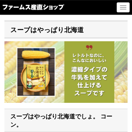
ナ
ビ
ゲ
ー
スープはやっぱり北海道
シ
ョ
ン
の
切
替
スープはやっぱり北海道でしょ。 コー
ン。