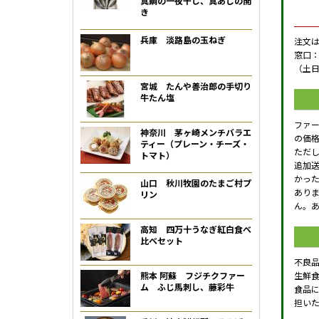
真鯛の一夜干し、真あじの開
き
兵庫 淡路島の玉ねぎ
注文
窓口：
（土
宮城 たんや善治郎の手切り
牛たん塩
ファ
神奈川 茅ヶ崎メンチバラエ
の価
ティー（プレーン・チーズ・
ただ
トマト）
追加
かっ
山口 秋川牧園のたまご村プ
あり
リン
ん。
高知 四万十うなぎ紅白食べ
比べセット
不良
生鮮
熊本 阿蘇 フジチクファー
ム ふじ馬刺し、藤彩牛
食品
担い