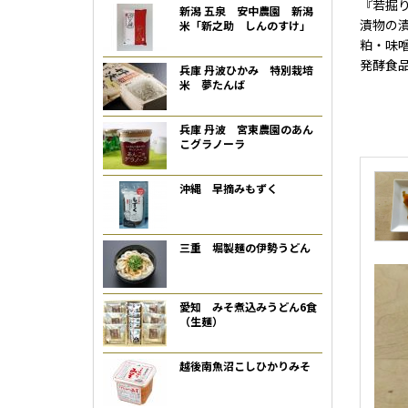
『若掘
新潟 五泉 安中農園 新潟
漬物の
米「新之助 しんのすけ」
粕・味
発酵食
兵庫 丹波ひかみ 特別栽培
米 夢たんば
兵庫 丹波 宮東農園のあん
こグラノーラ
沖縄 早摘みもずく
三重 堀製麺の伊勢うどん
愛知 みそ煮込みうどん6食
（生麺）
越後南魚沼こしひかりみそ