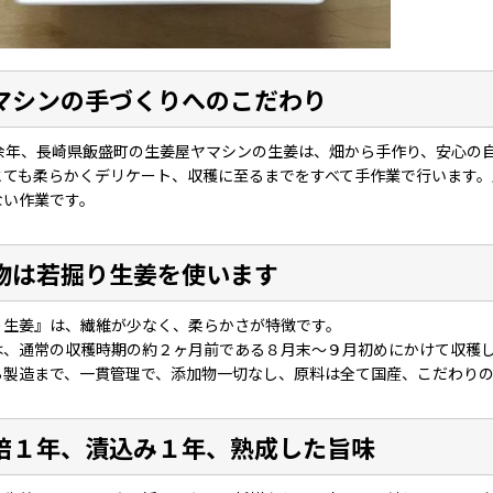
マシンの手づくりへのこだわり
0余年、長崎県飯盛町の生姜屋ヤマシンの生姜は、畑から手作り、安心の
とても柔らかくデリケート、収穫に至るまでをすべて手作業で行います
ない作業です。
物は若掘り生姜を使います
り生姜』は、繊維が少なく、柔らかさが特徴です。
は、通常の収穫時期の約２ヶ月前である８月末～９月初めにかけて収穫
ら製造まで、一貫管理で、添加物一切なし、原料は全て国産、こだわり
培１年、漬込み１年、熟成した旨味