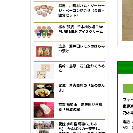
群馬 川場村ハム・ソーセー
ジ・ベーコン詰合せ（金賞・
銀賞セット）
栃木 那須 千本松牧場 The
PURE MILK アイスクリーム
広島 瀬戸田レモンのはちみ
つ漬け
長崎 島原 石臼造りそうめ
ん
宮城 斉吉商店の「金のさん
ま」
ファ
京都 福知山 焙煎粗びき蕎
東京都
麦「丹波の霧」
乃木
電話 ：
愛媛 宇和島 蒋淵(こもぶ
FAX：0
ち) かんぱちの一夜干し、