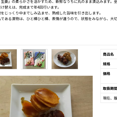
り生姜』の柔らかさを活かすため、新鮮なうちに丸のまま漬込みます。
漬け替えは、完成まで年4回行います。
噌をじっくり中までしみ込ませ、熟成した旨味を引き出します。
品である漬物は、ひと樽ひと樽、表情が違うので、状態をみながら、大
商品名
規格
価格
取扱期
現在、