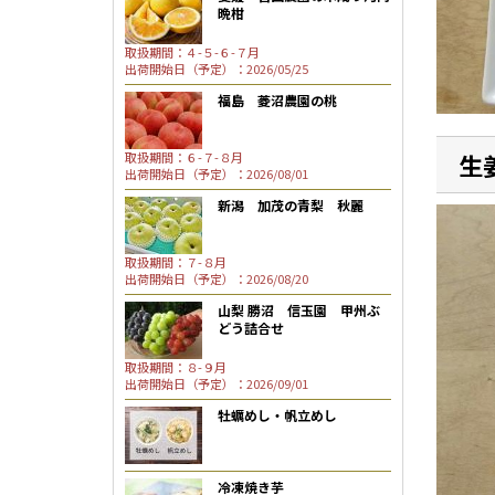
晩柑
取扱期間：４-５-６-７月
出荷開始日（予定）：2026/05/25
福島 菱沼農園の桃
生
取扱期間：６-７-８月
出荷開始日（予定）：2026/08/01
新潟 加茂の青梨 秋麗
取扱期間：７-８月
出荷開始日（予定）：2026/08/20
山梨 勝沼 信玉園 甲州ぶ
どう詰合せ
取扱期間：８-９月
出荷開始日（予定）：2026/09/01
牡蠣めし・帆立めし
冷凍焼き芋