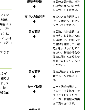
配送先登録
商品のお届け先、贈答
の場合は贈答お届け先
を入力してください。
払いくだ
支払い方法選択
支払い方法を選択して
接お届け
「注文確認へ」をクリ
場合は代
ックしてください。
で、ご注
注文確認
商品数、合計金額、お
です）に
届け先、お支払い方法
～1万円
を確認の上、お知らせ
、～10万円
の登録を選択して「確
定」をクリックしてく
はできま
ださい。贈答の場合や
注文に関するお知らせ
がありましたらご入力
ください。
注文確定
注文が確定するとその
天銀行）
旨がメールで届きま
お振り込
す。
きまして
カード決済
カード決済の場合は
す。振り
「カードで支払う」を
連絡を配
クリックしてくださ
い。カード情報入力画
面が表示されます。
商品到着