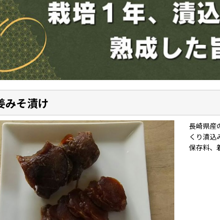
姜みそ漬け
長崎県産
くり漬込
保存料、