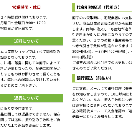
営業時間・休日
代金引換配送（代引き）
は２４時間受け付けております。
商品のお受取時に、宅配業者にお支
月曜日～金曜日 9:00～17:00
さい。商品は生産者毎に産地から直
日祝祭日が定休日です）
します。同時に注文しても産地が違う
引き料金が別々に必要になりますの
意ください。１つの荷物（生産者毎
送料について
つき代引き手数料が別途かかります（
300円(税別)、～3万円 400円(税別)
ームス産直ショップではすべて送料込み
600円(税別)）
格設定となっております。
ご贈答の場合は代引きでのお支払い
し、沖縄、離島に関しては商品によって
せんのでご了承ください。
送料が必要となったり、配送に時間がか
たりするものはお断りさせて頂くことも
銀行振込（前払い）
ます。海外への配送はお受けしていませ
あらかじめご了承下さい。
ご注文後、メールにて銀行口座（楽
をお知らせしますので、10日以内に
返品について
みください。なお、振込手数料につ
はお客様にご負担いただいておりま
品に限り交換可能です。
込み確認後メールにて入金確認のご
食品に関しては返品はできません。保存
送番号とともにお知らせします。
に関しては送料、振り込み手数料をご負
ただいた上で返品をお受けします。