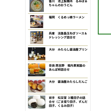
香川 池上製麺所 るみばぁ
ちゃんのおうどん
福岡 くるめっ娘ラーメン
兵庫 淡路島玉ねぎソース＆
ドレッシング詰合せ
大分 みたらし醤油屋プリン
奈良 西吉野 堀内果実園の
あんぽ柿詰合せ
大分 醤油屋みたらしだんご
岩手 松栄堂 ３種団子の詰
合せ（ごま摺り団子、ずんだ
団子、くるみ団子）