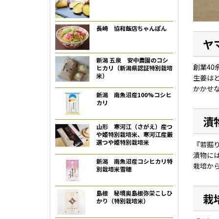
長崎 協和飯店ちゃんぽん
ヤ
新潟 五泉 安中農園のコシ
創業4
ヒカリ（新潟県認証特別栽培
米）
生姜は
かかせ
新潟 南魚沼産100%コシヒ
カリ
漬
山形 寒河江（さがえ）産つ
や姫特別栽培米、寒河江産厳
選つや姫特別栽培米
『若掘
漬物に
新潟 南魚沼産コシヒカリ特
栽培か
別栽培米雪穂
島根 秘境奥島根弥栄こしひ
栽
かり（特別栽培米）