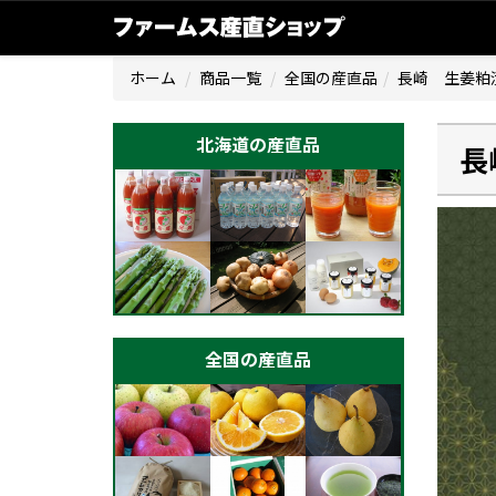
ホーム
商品一覧
全国の産直品
長崎 生姜粕
北海道の産直品
長
全国の産直品