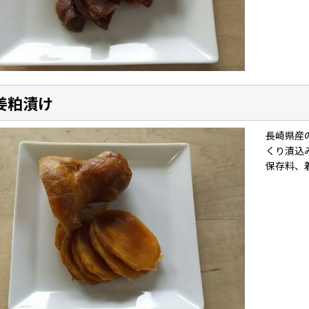
姜粕漬け
長崎県産
くり漬込
保存料、