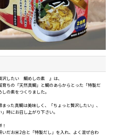
贅沢したい 鯛めしの素 』は、
域育ちの「天然真鯛」と鯛のあらからとった「特製だ
めしの素をつくりました。
締まった真鯛は美味しく、「ちょっと贅沢したい」、
い」時にお召し上がり下さい。
単！
研いだお米2合と「特製だし」を入れ、よく混ぜ合わ