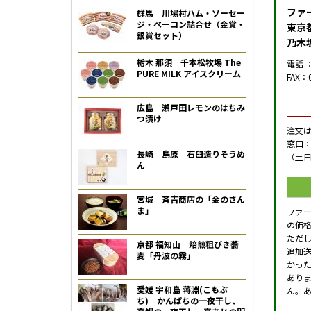
ファ
群馬 川場村ハム・ソーセー
ジ・ベーコン詰合せ（金賞・
東京都
銀賞セット）
乃木
栃木 那須 千本松牧場 The
電話 ：
PURE MILK アイスクリーム
FAX：0
広島 瀬戸田レモンのはちみ
つ漬け
注文
窓口：
長崎 島原 石臼造りそうめ
（土
ん
宮城 斉吉商店の「金のさん
ま」
ファ
の価
ただ
京都 福知山 焙煎粗びき蕎
追加
麦「丹波の霧」
かっ
あり
愛媛 宇和島 蒋淵(こもぶ
ん。
ち) かんぱちの一夜干し、