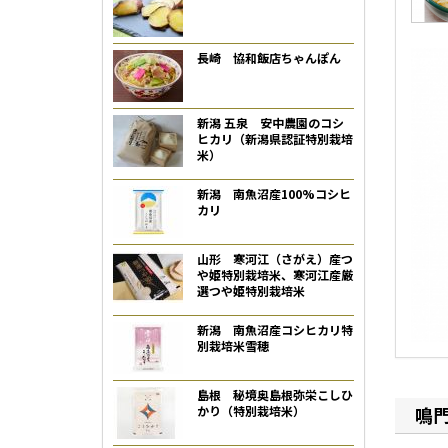
長崎 協和飯店ちゃんぽん
新潟 五泉 安中農園のコシ
ヒカリ（新潟県認証特別栽培
米）
新潟 南魚沼産100%コシヒ
カリ
山形 寒河江（さがえ）産つ
や姫特別栽培米、寒河江産厳
選つや姫特別栽培米
新潟 南魚沼産コシヒカリ特
別栽培米雪穂
島根 秘境奥島根弥栄こしひ
鳴
かり（特別栽培米）