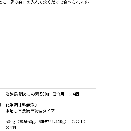
上に「鯛の身」を入れて炊くだけで食べられます。
淡路島 鯛めしの素 500g（2合用）×4個
明
化学調味料無添加
水足し不要簡単調理タイプ
500g（鯛身60g、調味だし440g）（2合用）
×4個