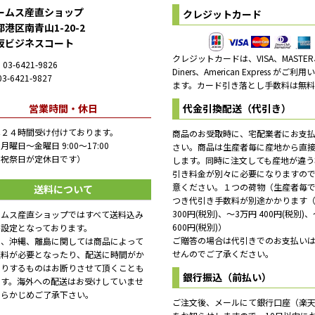
ームス産直ショップ
クレジットカード
港区南青山1-20-2
坂ビジネスコート
クレジットカードは、VISA、MASTER
03-6421-9826
Diners、American Express がご利
3-6421-9827
ます。カード引き落とし手数料は無料
営業時間・休日
代金引換配送（代引き）
は２４時間受け付けております。
商品のお受取時に、宅配業者にお支
月曜日～金曜日 9:00～17:00
さい。商品は生産者毎に産地から直
日祝祭日が定休日です）
します。同時に注文しても産地が違う
引き料金が別々に必要になりますの
意ください。１つの荷物（生産者毎
送料について
つき代引き手数料が別途かかります（
300円(税別)、～3万円 400円(税別)
ームス産直ショップではすべて送料込み
600円(税別)）
格設定となっております。
ご贈答の場合は代引きでのお支払い
し、沖縄、離島に関しては商品によって
せんのでご了承ください。
送料が必要となったり、配送に時間がか
たりするものはお断りさせて頂くことも
銀行振込（前払い）
ます。海外への配送はお受けしていませ
あらかじめご了承下さい。
ご注文後、メールにて銀行口座（楽