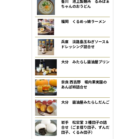
香川 池上製麺所 るみばぁ
ちゃんのおうどん
福岡 くるめっ娘ラーメン
兵庫 淡路島玉ねぎソース＆
ドレッシング詰合せ
大分 みたらし醤油屋プリン
奈良 西吉野 堀内果実園の
あんぽ柿詰合せ
大分 醤油屋みたらしだんご
岩手 松栄堂 ３種団子の詰
合せ（ごま摺り団子、ずんだ
団子、くるみ団子）