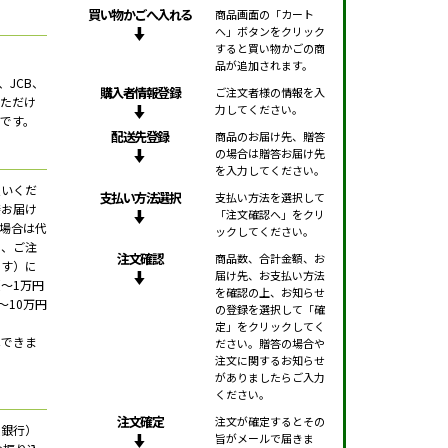
買い物かごへ入れる
商品画面の「カート
へ」ボタンをクリック
すると買い物かごの商
品が追加されます。
、JCB、
購入者情報登録
ご注文者様の情報を入
用いただけ
力してください。
です。
配送先登録
商品のお届け先、贈答
の場合は贈答お届け先
を入力してください。
払いくだ
支払い方法選択
支払い方法を選択して
接お届け
「注文確認へ」をクリ
場合は代
ックしてください。
で、ご注
注文確認
商品数、合計金額、お
です）に
届け先、お支払い方法
～1万円
を確認の上、お知らせ
、～10万円
の登録を選択して「確
定」をクリックしてく
はできま
ださい。贈答の場合や
注文に関するお知らせ
がありましたらご入力
ください。
注文確定
注文が確定するとその
天銀行）
旨がメールで届きま