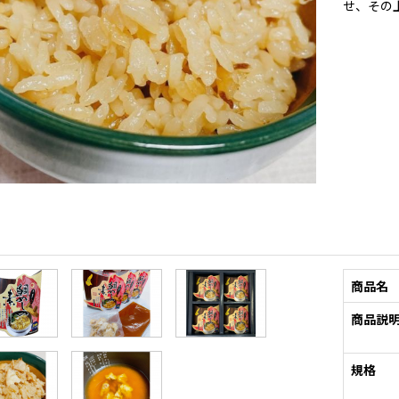
せ、その
商品名
商品説
規格