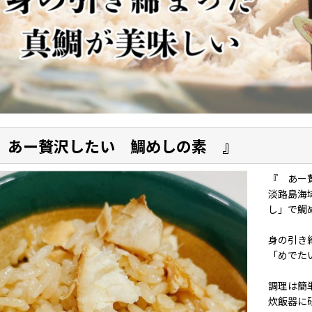
 あー贅沢したい 鯛めしの素 』
『 あー
淡路島海
し」で鯛
身の引き
「めでた
調理は簡
炊飯器に