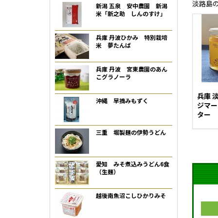
淡路島
新潟 五泉 安中農園 新潟
米「新之助 しんのすけ」
兵庫 丹波ひかみ 特別栽培
米 夢たんば
兵庫 丹波 宮東農園のあん
こグラノーラ
兵庫 
沖縄 早摘みもずく
ジマー
ター
三重 堀製麺の伊勢うどん
愛知 みそ煮込みうどん6食
（生麺）
越後南魚沼こしひかりみそ