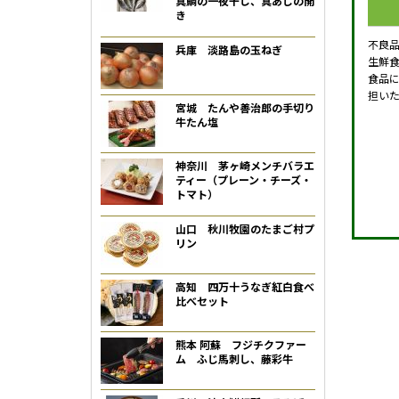
真鯛の一夜干し、真あじの開
き
不良
兵庫 淡路島の玉ねぎ
生鮮
食品
担い
宮城 たんや善治郎の手切り
牛たん塩
神奈川 茅ヶ崎メンチバラエ
ティー（プレーン・チーズ・
トマト）
山口 秋川牧園のたまご村プ
リン
高知 四万十うなぎ紅白食べ
比べセット
熊本 阿蘇 フジチクファー
ム ふじ馬刺し、藤彩牛