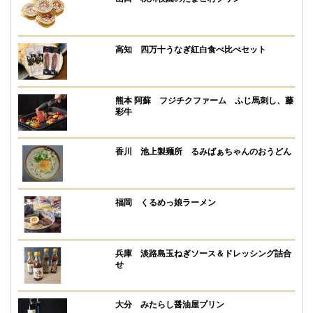
高知 四万十うなぎ紅白食べ比べセット
熊本 阿蘇 フジチクファーム ふじ馬刺し、藤
彩牛
香川 池上製麺所 るみばぁちゃんのおうどん
福岡 くるめっ娘ラーメン
兵庫 淡路島玉ねぎソース＆ドレッシング詰合
せ
大分 みたらし醤油屋プリン