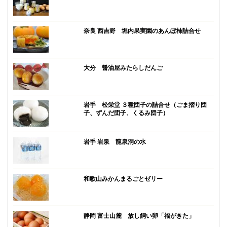
奈良 西吉野 堀内果実園のあんぽ柿詰合せ
大分 醤油屋みたらしだんご
岩手 松栄堂 ３種団子の詰合せ（ごま摺り団
子、ずんだ団子、くるみ団子）
岩手 岩泉 龍泉洞の水
和歌山みかんまるごとゼリー
静岡 富士山麓 放し飼い卵「福がきた」