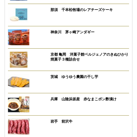
那須 千本松牧場のレアチーズケーキ
神奈川 茅ヶ崎アンダギー
京都 亀岡 洋菓子館ベルジェノアのきぬひかり
焼菓子３種詰合せ
茨城 ゆうゆう農園の干し芋
兵庫 山陰浜坂産 赤なまこポン酢漬け
岩手 前沢牛