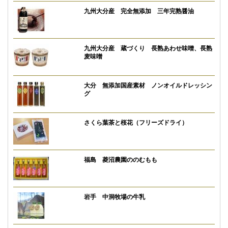
九州大分産 完全無添加 三年完熟醤油
九州大分産 蔵づくり 長熟あわせ味噌、長熟
麦味噌
大分 無添加国産素材 ノンオイルドレッシン
グ
さくら葉茶と桜花（フリーズドライ）
福島 菱沼農園ののむもも
岩手 中洞牧場の牛乳