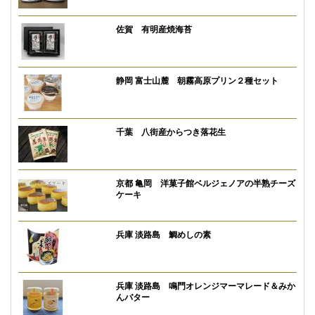
佐賀 有明産焼海苔
静岡 富士山麓 朝霧高原プリン２種セット
千葉 八街産からつき落花生
京都 亀岡 洋菓子館ベルジェノアの半熟チーズ
ケーキ
兵庫 淡路島 鯛めしの素
兵庫 淡路島 鳴門オレンジマーマレード＆みか
んバター