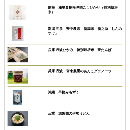
島根 秘境奥島根弥栄こしひかり（特別栽培
米）
新潟 五泉 安中農園 新潟米「新之助 しんの
すけ」
兵庫 丹波ひかみ 特別栽培米 夢たんば
兵庫 丹波 宮東農園のあんこグラノーラ
沖縄 早摘みもずく
三重 堀製麺の伊勢うどん