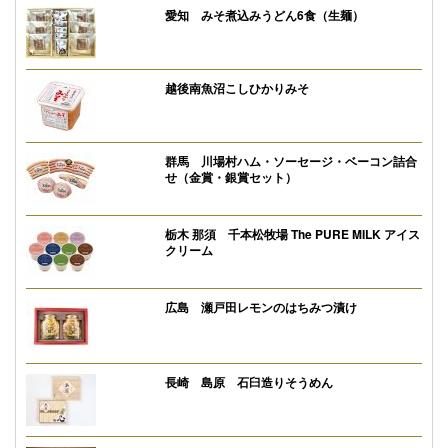
愛知 みそ煮込みうどん6食（生麺）
越後南魚沼こしひかりみそ
群馬 川場村ハム・ソーセージ・ベーコン詰合
せ（金賞・銀賞セット）
栃木 那須 千本松牧場 The PURE MILK アイス
クリーム
広島 瀬戸田レモンのはちみつ漬け
長崎 島原 石臼造りそうめん