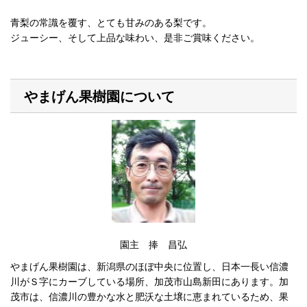
青梨の常識を覆す、とても甘みのある梨です。
ジューシー、そして上品な味わい、是非ご賞味ください。
やまげん果樹園について
園主 捧 昌弘
やまげん果樹園は、新潟県のほぼ中央に位置し、日本一長い信濃
川がＳ字にカーブしている場所、加茂市山島新田にあります。加
茂市は、信濃川の豊かな水と肥沃な土壌に恵まれているため、果