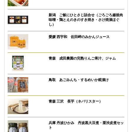
新潟 ご飯にひとさじ詰合せ（ごろごろ越後肉
味噌・鶏とえのきのすき焼き・さけ焼漬ほぐ
し）
愛媛 西宇和 佐田岬のみかんジュース
青森 成田農園の完熟りんご果汁、ジャム
鳥取 あごみんち・するめいか糀漬け
青森 三沢 長芋（ネバリスター）
兵庫 丹波ひかみ 丹波黒大豆煮・栗渋皮煮セッ
ト