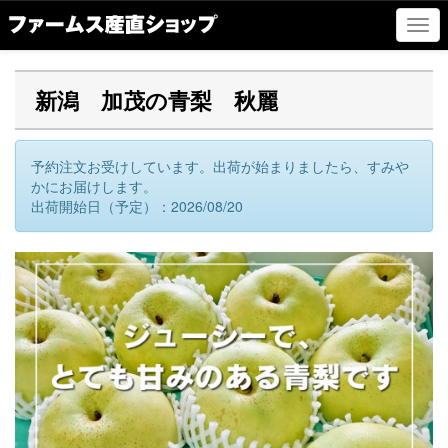
ナ
ビ
ゲ
ー
新潟 加茂の青梨 秋麗
シ
ョ
ン
予約注文お受けしています。出荷が始まりましたら、すみや
の
かにお届けします。
切
出荷開始日（予定）：2026/08/20
替