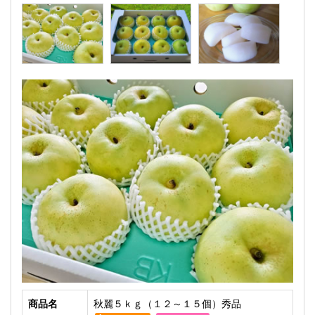
商品名
秋麗５ｋｇ（１２～１５個）秀品