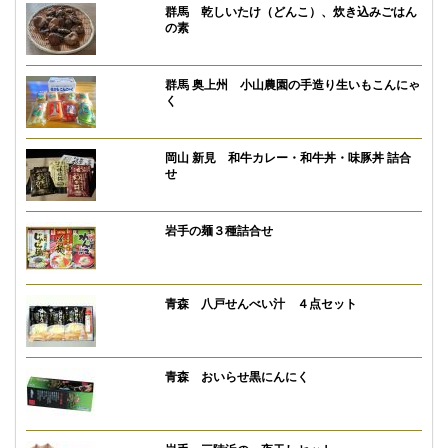
群馬 乾しいたけ（どんこ）、炊き込みごはん
の素
群馬 奥上州 小山農園の手造り生いもこんにゃ
く
岡山 新見 和牛カレー・和牛丼・味豚丼 詰合
せ
岩手の麺３種詰合せ
青森 八戸せんべい汁 ４点セット
青森 おいらせ黒にんにく