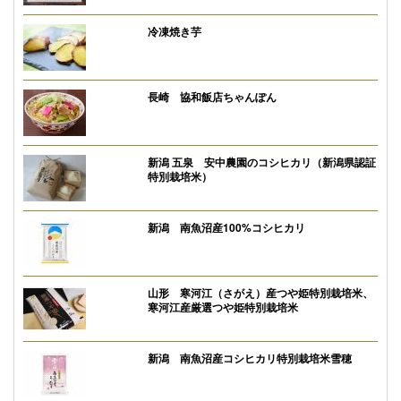
冷凍焼き芋
長崎 協和飯店ちゃんぽん
新潟 五泉 安中農園のコシヒカリ（新潟県認証
特別栽培米）
新潟 南魚沼産100%コシヒカリ
山形 寒河江（さがえ）産つや姫特別栽培米、
寒河江産厳選つや姫特別栽培米
新潟 南魚沼産コシヒカリ特別栽培米雪穂