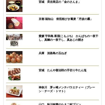
宮城 斉吉商店の「金のさんま」
京都 福知山 焙煎粗びき蕎麦「丹波の霧」
愛媛 宇和島 蒋淵(こもぶち) かんぱちの一夜干
し、真鯛の一夜干し、真あじの開き
兵庫 淡路島の玉ねぎ
宮城 たんや善治郎の手切り牛たん塩
神奈川 茅ヶ崎メンチバラエティー（プレー
ン・チーズ・トマト）
山口 秋川牧園のたまご村プリン