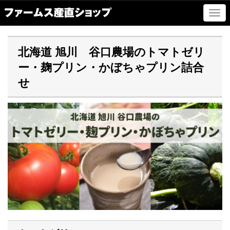
ナ
ビ
ゲ
ー
北海道 旭川 谷口農場のトマトゼリ
シ
ー・麹プリン・かぼちゃプリン詰合
ョ
ン
せ
の
切
替