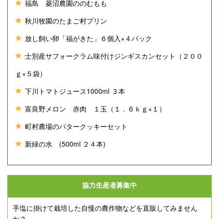
福島 菱沼農園ののむもも
秋川牧園のたまご村プリン
放し飼い卵「福がきた」６個入×４パック
士別産サフォークラム味付けジンギスカンセット（２００
ｇ×５袋）
下川トマトジュース1000ml ３本
富良野メロン 赤肉 １玉（１．６ｋｇ×１）
町村農場のバタークッキーセット
新緑の水 (500ml ２４本)
協力生産者募集中
手塩に掛けて栽培した自慢の農作物などを直販してみません
か？