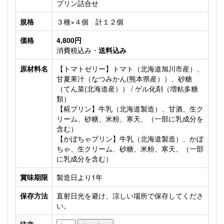
プリン詰合せ
規格
３種×４個 計１２個
価格
4,800円
消費税込み・
送料込み
原材料名
【トマトゼリー】トマト（北海道旭川市産）、
甘夏果汁（なつみかん(熊本県産））、砂糖
（てん菜(北海道産）） / ゲル化剤（増粘多糖
類）
【糀プリン】牛乳（北海道製造）、甘酒、生ク
リーム、砂糖、米粉、寒天、（一部に乳成分を
含む）
【かぼちゃプリン】牛乳（北海道製造）、かぼ
ちゃ、生クリーム、砂糖、米粉、寒天、（一部
に乳成分を含む）
賞味期限
製造日より1年
保存方法
直射日光を避け、涼しい場所で保存してくださ
い。