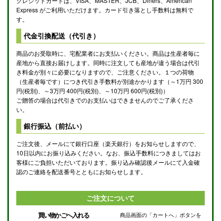
クレジットカードは、VISA、MASTER、JCB、Diners、American
Express がご利用いただけます。カード引き落とし手数料は無料で
す。
代金引換配送（代引き）
商品のお受取時に、宅配業者にお支払いください。商品は生産者毎に
産地から直接お届けします。同時に注文しても産地が違う場合は代引
き料金が別々に必要になりますので、ご注意ください。１つの荷物
（生産者毎です）につき代引き手数料が別途かかります（～1万円 300
円(税別)、～3万円 400円(税別)、～10万円 600円(税別)）
ご贈答の場合は代引きでのお支払いはできませんのでご了承くださ
い。
銀行振込（前払い）
ご注文後、メールにて銀行口座（楽天銀行）をお知らせしますので、
10日以内にお振り込みください。なお、振込手数料につきましてはお
客様にご負担いただいております。振り込み確認後メールにて入金確
認のご連絡を配送番号とともにお知らせします。
ご注文について
買い物かごへ入れる
商品画面の「カートへ」ボタンを