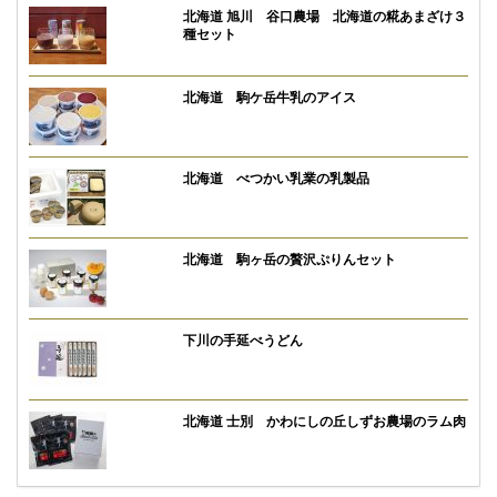
北海道 旭川 谷口農場 北海道の糀あまざけ３
種セット
北海道 駒ケ岳牛乳のアイス
北海道 べつかい乳業の乳製品
北海道 駒ヶ岳の贅沢ぷりんセット
下川の手延べうどん
北海道 士別 かわにしの丘しずお農場のラム肉