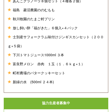
あんこグラノーラ８個セット（４種各２個）
福島 菱沼農園ののむもも
秋川牧園のたまご村プリン
放し飼い卵「福がきた」６個入×４パック
士別産サフォークラム味付けジンギスカンセット（２００
ｇ×５袋）
下川トマトジュース1000ml ３本
富良野メロン 赤肉 １玉（１．６ｋｇ×１）
町村農場のバタークッキーセット
新緑の水 (500ml ２４本)
協力生産者募集中