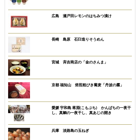
広島 瀬戸田レモンのはちみつ漬け
長崎 島原 石臼造りそうめん
宮城 斉吉商店の「金のさんま」
京都 福知山 焙煎粗びき蕎麦「丹波の霧」
愛媛 宇和島 蒋淵(こもぶち) かんぱちの一夜干
し、真鯛の一夜干し、真あじの開き
兵庫 淡路島の玉ねぎ