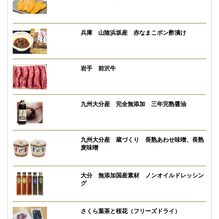
兵庫 山陰浜坂産 赤なまこポン酢漬け
岩手 前沢牛
九州大分産 完全無添加 三年完熟醤油
九州大分産 蔵づくり 長熟あわせ味噌、長熟
麦味噌
大分 無添加国産素材 ノンオイルドレッシン
グ
さくら葉茶と桜花（フリーズドライ）