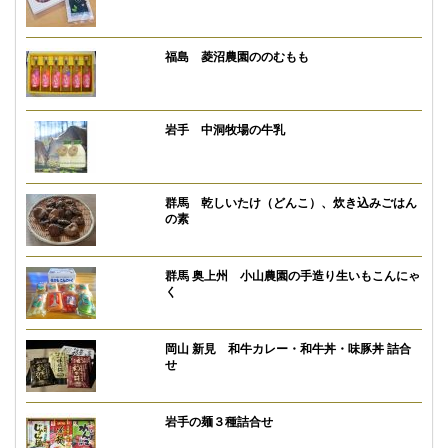
福島 菱沼農園ののむもも
岩手 中洞牧場の牛乳
群馬 乾しいたけ（どんこ）、炊き込みごはん
の素
群馬 奥上州 小山農園の手造り生いもこんにゃ
く
岡山 新見 和牛カレー・和牛丼・味豚丼 詰合
せ
岩手の麺３種詰合せ