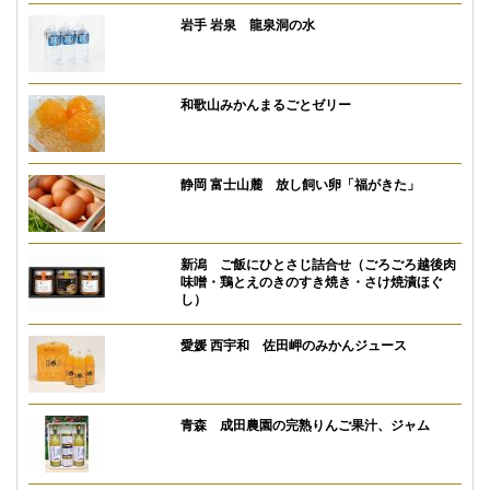
岩手 岩泉 龍泉洞の水
和歌山みかんまるごとゼリー
静岡 富士山麓 放し飼い卵「福がきた」
新潟 ご飯にひとさじ詰合せ（ごろごろ越後肉
味噌・鶏とえのきのすき焼き・さけ焼漬ほぐ
し）
愛媛 西宇和 佐田岬のみかんジュース
青森 成田農園の完熟りんご果汁、ジャム