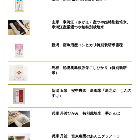
山形 寒河江（さがえ）産つや姫特別栽培米、
寒河江産厳選つや姫特別栽培米
新潟 南魚沼産コシヒカリ特別栽培米雪穂
島根 秘境奥島根弥栄こしひかり（特別栽培
米）
新潟 五泉 安中農園 新潟米「新之助 しんの
すけ」
兵庫 丹波ひかみ 特別栽培米 夢たんば
兵庫 丹波 宮東農園のあんこグラノーラ