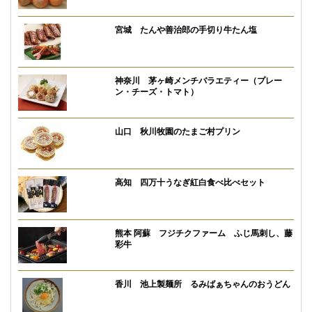
宮城 たんや善治郎の手切り牛たん塩
神奈川 茅ヶ崎メンチバラエティー（プレー
ン・チーズ・トマト）
山口 秋川牧園のたまご村プリン
高知 四万十うなぎ紅白食べ比べセット
熊本 阿蘇 フジチクファーム ふじ馬刺し、藤
彩牛
香川 池上製麺所 るみばぁちゃんのおうどん