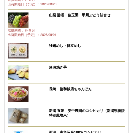
出荷開始日（予定）：2026/08/20
山梨 勝沼 信玉園 甲州ぶどう詰合せ
取扱期間：８-９月
出荷開始日（予定）：2026/09/01
牡蠣めし・帆立めし
冷凍焼き芋
長崎 協和飯店ちゃんぽん
新潟 五泉 安中農園のコシヒカリ（新潟県認証
特別栽培米）
新潟 南魚沼産100%コシヒカリ