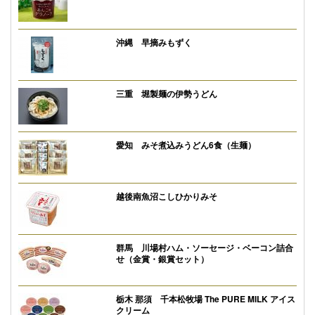
沖縄 早摘みもずく
三重 堀製麺の伊勢うどん
愛知 みそ煮込みうどん6食（生麺）
越後南魚沼こしひかりみそ
群馬 川場村ハム・ソーセージ・ベーコン詰合
せ（金賞・銀賞セット）
栃木 那須 千本松牧場 The PURE MILK アイス
クリーム