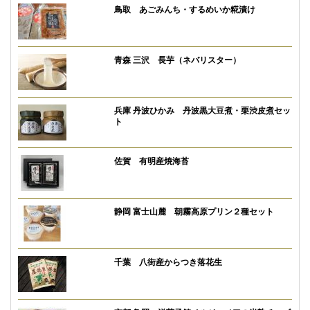
鳥取 あごみんち・するめいか糀漬け
青森 三沢 長芋（ネバリスター）
兵庫 丹波ひかみ 丹波黒大豆煮・栗渋皮煮セッ
ト
佐賀 有明産焼海苔
静岡 富士山麓 朝霧高原プリン２種セット
千葉 八街産からつき落花生