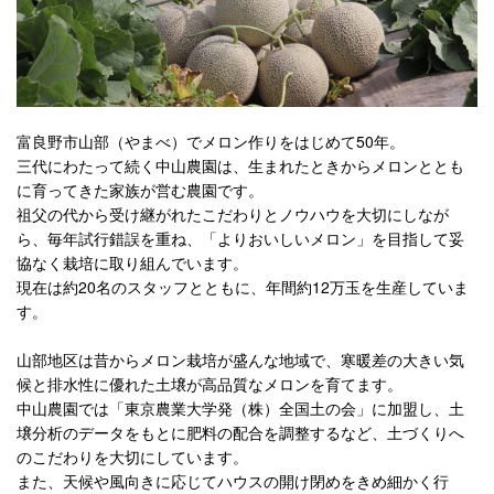
富良野市山部（やまべ）でメロン作りをはじめて50年。
三代にわたって続く中山農園は、生まれたときからメロンととも
に育ってきた家族が営む農園です。
祖父の代から受け継がれたこだわりとノウハウを大切にしなが
ら、毎年試行錯誤を重ね、「よりおいしいメロン」を目指して妥
協なく栽培に取り組んでいます。
現在は約20名のスタッフとともに、年間約12万玉を生産していま
す。
山部地区は昔からメロン栽培が盛んな地域で、寒暖差の大きい気
候と排水性に優れた土壌が高品質なメロンを育てます。
中山農園では「東京農業大学発（株）全国土の会」に加盟し、土
壌分析のデータをもとに肥料の配合を調整するなど、土づくりへ
のこだわりを大切にしています。
また、天候や風向きに応じてハウスの開け閉めをきめ細かく行