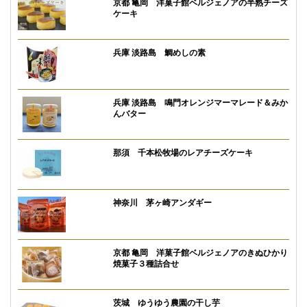
京都 亀岡 洋菓子館ベルジェノアの半熟チーズ
ケーキ
兵庫 淡路島 鯛めしの素
兵庫 淡路島 鳴門オレンジマーマレード＆みか
んバター
那須 千本松牧場のレアチーズケーキ
神奈川 茅ヶ崎アンダギー
京都 亀岡 洋菓子館ベルジェノアのきぬひかり
焼菓子３種詰合せ
茨城 ゆうゆう農園の干し芋