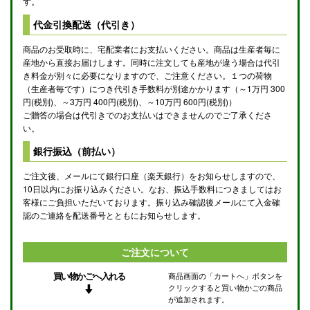
す。
代金引換配送（代引き）
商品のお受取時に、宅配業者にお支払いください。商品は生産者毎に
産地から直接お届けします。同時に注文しても産地が違う場合は代引
き料金が別々に必要になりますので、ご注意ください。１つの荷物
（生産者毎です）につき代引き手数料が別途かかります（～1万円 300
円(税別)、～3万円 400円(税別)、～10万円 600円(税別)）
ご贈答の場合は代引きでのお支払いはできませんのでご了承くださ
い。
銀行振込（前払い）
ご注文後、メールにて銀行口座（楽天銀行）をお知らせしますので、
10日以内にお振り込みください。なお、振込手数料につきましてはお
客様にご負担いただいております。振り込み確認後メールにて入金確
認のご連絡を配送番号とともにお知らせします。
ご注文について
買い物かごへ入れる
商品画面の「カートへ」ボタンを
クリックすると買い物かごの商品
が追加されます。