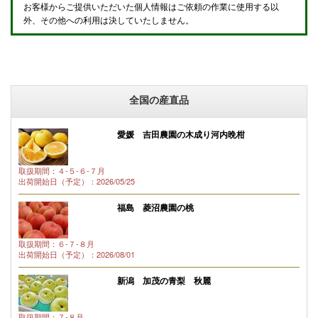
お客様からご提供いただいた個人情報はご依頼の作業に使用する以
外、その他への利用は決していたしません。
全国の産直品
愛媛 吉田農園の木成り河内晩柑
取扱期間：４-５-６-７月
出荷開始日（予定）：2026/05/25
福島 菱沼農園の桃
取扱期間：６-７-８月
出荷開始日（予定）：2026/08/01
新潟 加茂の青梨 秋麗
取扱期間：７-８月