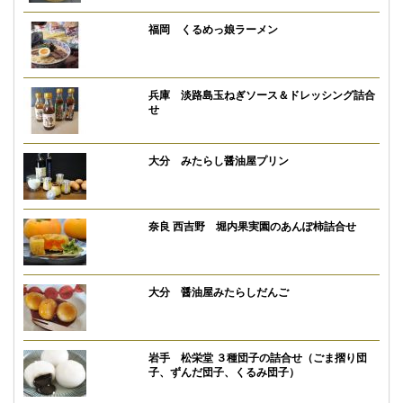
福岡 くるめっ娘ラーメン
兵庫 淡路島玉ねぎソース＆ドレッシング詰合
せ
大分 みたらし醤油屋プリン
奈良 西吉野 堀内果実園のあんぽ柿詰合せ
大分 醤油屋みたらしだんご
岩手 松栄堂 ３種団子の詰合せ（ごま摺り団
子、ずんだ団子、くるみ団子）