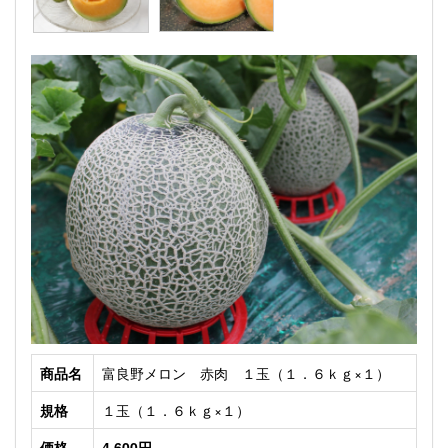
商品名
富良野メロン 赤肉 １玉（１．６ｋｇ×１）
規格
１玉（１．６ｋｇ×１）
価格
4,600円