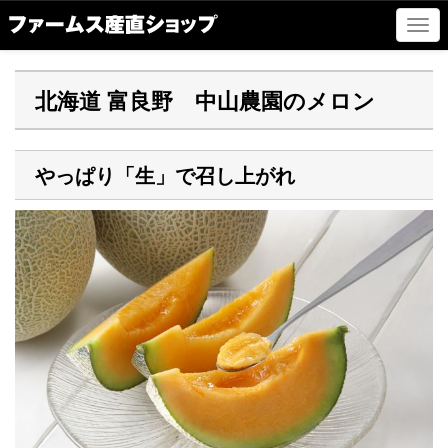
ナ
ビ
ゲ
ー
北海道 富良野 中山農園のメロン
シ
ョ
ン
の
やっぱり「生」で召し上がれ
切
替