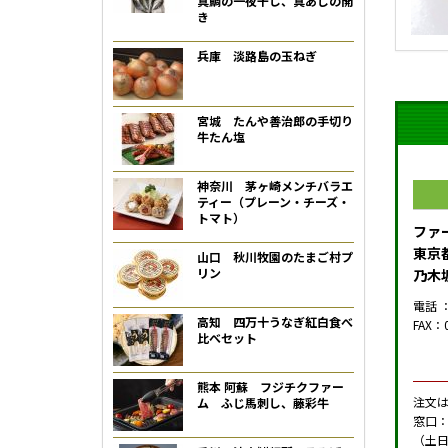
真鯛の一夜干し、真あじの開
き
兵庫 淡路島の玉ねぎ
宮城 たんや善治郎の手切り
牛たん塩
神奈川 茅ヶ崎メンチバラエ
ティー（プレーン・チーズ・
トマト）
ファ
東京都
山口 秋川牧園のたまご村プ
リン
乃木
電話 ：
高知 四万十うなぎ紅白食べ
FAX：0
比べセット
熊本 阿蘇 フジチクファー
注文
ム ふじ馬刺し、藤彩牛
窓口：
（土