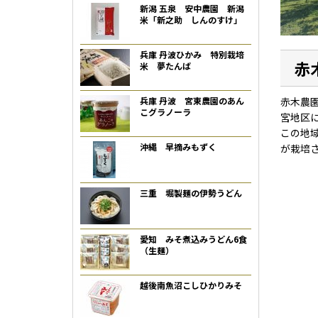
新潟 五泉 安中農園 新潟
米「新之助 しんのすけ」
兵庫 丹波ひかみ 特別栽培
赤
米 夢たんば
兵庫 丹波 宮東農園のあん
赤木農
こグラノーラ
宮地区
この地
沖縄 早摘みもずく
が栽培
三重 堀製麺の伊勢うどん
愛知 みそ煮込みうどん6食
（生麺）
越後南魚沼こしひかりみそ