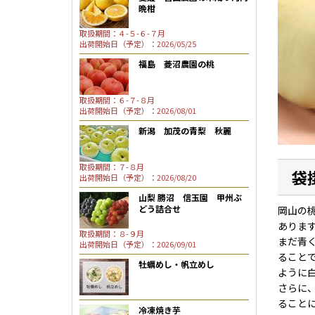
晩柑
取扱期間：４-５-６-７月
出荷開始日（予定）：2026/05/25
福島 菱沼農園の桃
取扱期間：６-７-８月
出荷開始日（予定）：2026/08/01
新潟 加茂の青梨 秋麗
取扱期間：７-８月
袋
出荷開始日（予定）：2026/08/20
山梨 勝沼 信玉園 甲州ぶ
どう詰合せ
岡山の
ありま
取扱期間：８-９月
まだ青
出荷開始日（予定）：2026/09/01
ること
牡蠣めし・帆立めし
ように
さらに
ること
冷凍焼き芋