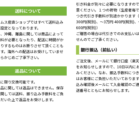
引き料金が別々に必要になりますの
意ください。１つの荷物（生産者毎
送料について
つき代引き手数料が別途かかります（
300円(税別)、～3万円 400円(税別)
ームス産直ショップではすべて送料込み
600円(税別)）
格設定となっております。
ご贈答の場合は代引きでのお支払い
し、沖縄、離島に関しては商品によって
せんのでご了承ください。
送料が必要となったり、配送に時間がか
たりするものはお断りさせて頂くことも
銀行振込（前払い）
ます。海外への配送はお受けしていませ
あらかじめご了承下さい。
ご注文後、メールにて銀行口座（楽
をお知らせしますので、10日以内に
返品について
みください。なお、振込手数料につ
はお客様にご負担いただいておりま
品に限り交換可能です。
込み確認後メールにて入金確認のご
食品に関しては返品はできません。保存
送番号とともにお知らせします。
に関しては送料、振り込み手数料をご負
ただいた上で返品をお受けします。