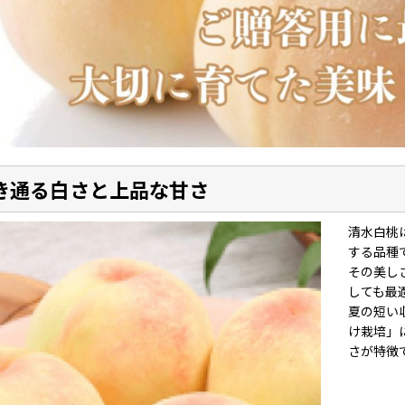
き通る白さと上品な甘さ
清水白桃
する品種
その美し
しても最
夏の短い
け栽培」
さが特徴