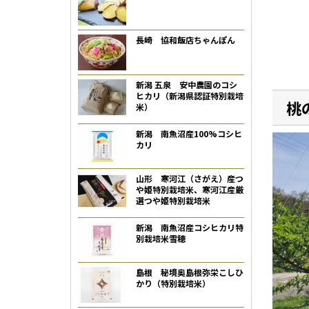
長崎 協和飯店ちゃんぽん
新潟 五泉 安中農園のコシ
ヒカリ（新潟県認証特別栽培
桃
米）
新潟 南魚沼産100%コシヒ
カリ
山形 寒河江（さがえ）産つ
や姫特別栽培米、寒河江産厳
選つや姫特別栽培米
新潟 南魚沼産コシヒカリ特
別栽培米雪穂
島根 秘境奥島根弥栄こしひ
かり（特別栽培米）