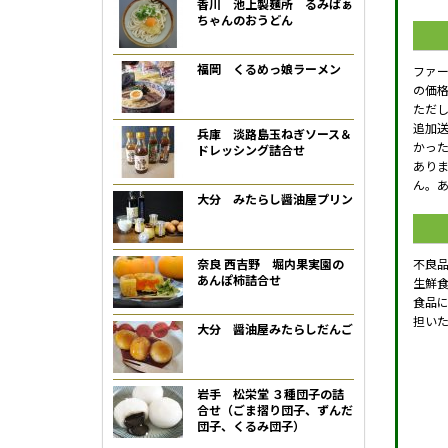
香川 池上製麺所 るみばぁ
ちゃんのおうどん
福岡 くるめっ娘ラーメン
ファ
の価
ただ
追加
兵庫 淡路島玉ねぎソース＆
かっ
ドレッシング詰合せ
あり
ん。
大分 みたらし醤油屋プリン
不良
奈良 西吉野 堀内果実園の
あんぽ柿詰合せ
生鮮
食品
担い
大分 醤油屋みたらしだんご
岩手 松栄堂 ３種団子の詰
合せ（ごま摺り団子、ずんだ
団子、くるみ団子）