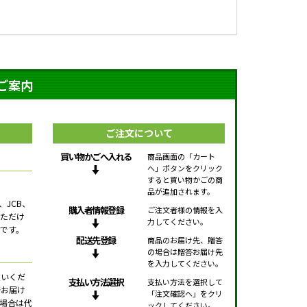
ご案内
ご注文について
買い物かごへ入れる
商品画面の「カート
へ」ボタンをクリック
すると買い物かごの商
品が追加されます。
、JCB、
購入者情報登録
ご注文者様の情報を入
用いただけ
力してください。
です。
配送先登録
商品のお届け先、贈答
の場合は贈答お届け先
を入力してください。
払いくだ
支払い方法選択
支払い方法を選択して
接お届け
「注文確認へ」をクリ
場合は代
ックしてください。