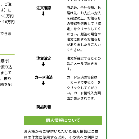
で、ご注
注文確認
商品数、合計金額、お
です）に
届け先、お支払い方法
～1万円
を確認の上、お知らせ
、～10万円
の登録を選択して「確
定」をクリックしてく
はできま
ださい。贈答の場合や
注文に関するお知らせ
がありましたらご入力
ください。
注文確定
注文が確定するとその
天銀行）
旨がメールで届きま
お振り込
す。
きまして
カード決済
カード決済の場合は
す。振り
「カードで支払う」を
連絡を配
クリックしてくださ
い。カード情報入力画
面が表示されます。
商品到着
個人情報について
お客様からご提供いただいた個人情報はご依
頼の作業に使用する以外、その他への利用は