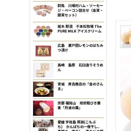
群馬 川場村ハム・ソーセー
ジ・ベーコン詰合せ（金賞・
銀賞セット）
栃木 那須 千本松牧場 The
PURE MILK アイスクリーム
広島 瀬戸田レモンのはちみ
つ漬け
長崎 島原 石臼造りそうめ
ん
宮城 斉吉商店の「金のさん
ま」
京都 福知山 焙煎粗びき蕎
麦「丹波の霧」
愛媛 宇和島 蒋淵(こもぶ
ち) かんぱちの一夜干し、