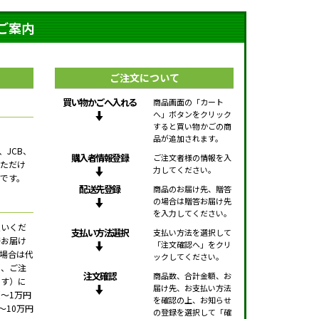
ご案内
ご注文について
買い物かごへ入れる
商品画面の「カート
へ」ボタンをクリック
すると買い物かごの商
品が追加されます。
、JCB、
購入者情報登録
ご注文者様の情報を入
用いただけ
力してください。
です。
配送先登録
商品のお届け先、贈答
の場合は贈答お届け先
を入力してください。
払いくだ
支払い方法選択
支払い方法を選択して
接お届け
「注文確認へ」をクリ
場合は代
ックしてください。
で、ご注
注文確認
商品数、合計金額、お
です）に
届け先、お支払い方法
～1万円
を確認の上、お知らせ
、～10万円
の登録を選択して「確