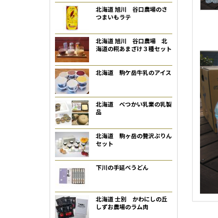
北海道 旭川 谷口農場のさ
つまいもラテ
北海道 旭川 谷口農場 北
海道の糀あまざけ３種セット
北海道 駒ケ岳牛乳のアイス
北海道 べつかい乳業の乳製
品
北海道 駒ヶ岳の贅沢ぷりん
セット
下川の手延べうどん
北海道 士別 かわにしの丘
しずお農場のラム肉