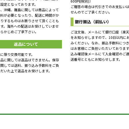
600円(税別)）
格設定となっております。
ご贈答の場合は代引きでのお支払い
し、沖縄、離島に関しては商品によって
せんのでご了承ください。
送料が必要となったり、配送に時間がか
たりするものはお断りさせて頂くことも
銀行振込（前払い）
ます。海外への配送はお受けしていませ
あらかじめご了承下さい。
ご注文後、メールにて銀行口座（楽
をお知らせしますので、10日以内に
みください。なお、振込手数料につ
返品について
はお客様にご負担いただいておりま
込み確認後メールにて入金確認のご
品に限り交換可能です。
送番号とともにお知らせします。
食品に関しては返品はできません。保存
に関しては送料、振り込み手数料をご負
ただいた上で返品をお受けします。