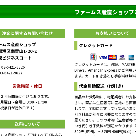
ファームス産直ショップ
注文に関するお問い合わせ
お支払いについて
ームス産直ショップ
クレジットカード
港区南青山1-20-2
坂ビジネスコート
クレジットカードは、VISA、MASTER
03-6421-9826
Diners、American Express がご利
3-6421-9827
ます。カード引き落とし手数料は無料
営業時間・休日
代金引換配送（代引き）
は２４時間受け付けております。
商品のお受取時に、宅配業者にお支
月曜日～金曜日 9:00～17:00
さい。商品は生産者毎に産地から直
日祝祭日が定休日です）
します。同時に注文しても産地が違う
引き料金が別々に必要になりますの
意ください。１つの荷物（生産者毎
送料について
つき代引き手数料が別途かかります（
300円(税別)、～3万円 400円(税別)
ームス産直ショップではすべて送料込み