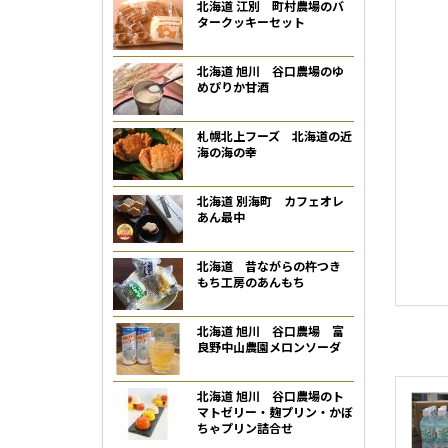
北海道 江別 町村農場のバ
タークッキーセット
北海道 旭川 谷口農場のゆ
めぴりか甘酒
札幌北上フーズ 北海道の近
海の海の幸
北海道 別海町 カフェオレ
あん最中
北海道 昔ながらの杵つき
もち工房のあんもち
北海道 旭川 谷口農場 富
良野中山農園メロンソーダ
北海道 旭川 谷口農場のト
マトゼリー・麹プリン・かぼ
ちゃプリン詰合せ