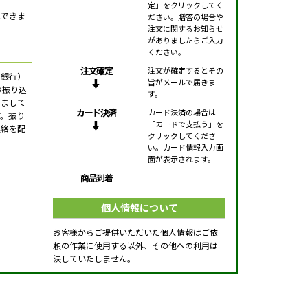
定」をクリックしてく
はできま
ださい。贈答の場合や
注文に関するお知らせ
がありましたらご入力
ください。
注文確定
注文が確定するとその
天銀行）
旨がメールで届きま
お振り込
す。
きまして
カード決済
カード決済の場合は
す。振り
「カードで支払う」を
連絡を配
クリックしてくださ
い。カード情報入力画
面が表示されます。
商品到着
個人情報について
お客様からご提供いただいた個人情報はご依
頼の作業に使用する以外、その他への利用は
決していたしません。