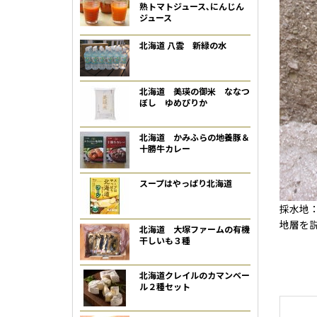
熟トマトジュース､にんじん
ジュース
北海道 八雲 新緑の水
北海道 美瑛の御米 ななつ
ぼし ゆめぴりか
北海道 かみふらの地養豚＆
十勝牛カレー
スープはやっぱり北海道
採水地
地層を
北海道 大塚ファームの有機
干しいも３種
北海道クレイルのカマンベー
ル２種セット