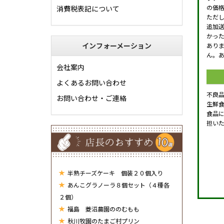
の価
消費税表記について
ただ
追加
かっ
インフォーメーション
あり
ん。
会社案内
よくあるお問い合わせ
不良
お問い合わせ・ご連絡
生鮮
食品
担い
半熟チーズケーキ 個装２０個入り
あんこグラノーラ８個セット（４種各
２個）
福島 菱沼農園ののむもも
秋川牧園のたまご村プリン