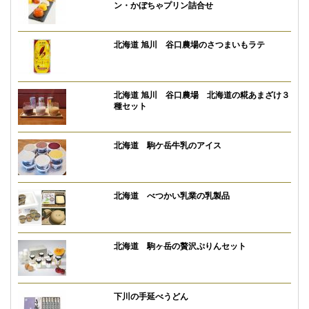
ン・かぼちゃプリン詰合せ
北海道 旭川 谷口農場のさつまいもラテ
北海道 旭川 谷口農場 北海道の糀あまざけ３
種セット
北海道 駒ケ岳牛乳のアイス
北海道 べつかい乳業の乳製品
北海道 駒ヶ岳の贅沢ぷりんセット
下川の手延べうどん