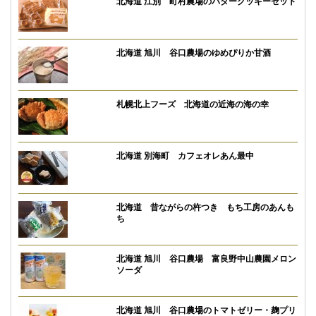
北海道 江別 町村農場のバタークッキーセット
北海道 旭川 谷口農場のゆめぴりか甘酒
札幌北上フーズ 北海道の近海の海の幸
北海道 別海町 カフェオレあん最中
北海道 昔ながらの杵つき もち工房のあんも
ち
北海道 旭川 谷口農場 富良野中山農園メロン
ソーダ
北海道 旭川 谷口農場のトマトゼリー・麹プリ