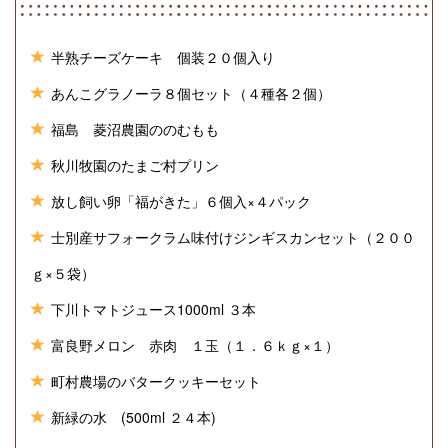
半熟チーズケーキ 個装２０個入り
あんこグラノーラ８個セット（４種各２個）
福島 菱沼農園ののむもも
秋川牧園のたまご村プリン
放し飼い卵「福がきた」６個入×４パック
士別産サフォークラム味付けジンギスカンセット（２００
ｇ×５袋）
下川トマトジュース1000ml ３本
富良野メロン 赤肉 １玉（１．６ｋｇ×１）
町村農場のバタークッキーセット
新緑の水 (500ml ２４本)