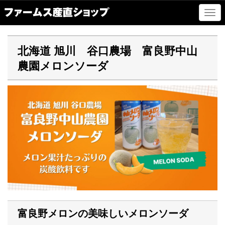
ナ
ビ
ゲ
ー
北海道 旭川 谷口農場 富良野中山
シ
農園メロンソーダ
ョ
ン
の
切
替
富良野メロンの美味しいメロンソーダ