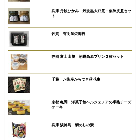
兵庫 丹波ひかみ 丹波黒大豆煮・栗渋皮煮セッ
ト
佐賀 有明産焼海苔
静岡 富士山麓 朝霧高原プリン２種セット
千葉 八街産からつき落花生
京都 亀岡 洋菓子館ベルジェノアの半熟チーズ
ケーキ
兵庫 淡路島 鯛めしの素