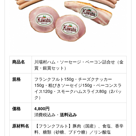
商品名
川場村ハム・ソーセージ・ベーコン詰合せ（金
賞・銀賞セット）
規格
フランクフルト150g・チーズクナッカー
150g・粗びきソーセイジ150g・ベーコンスラ
イス120g・スモークハムスライス80g（2パッ
ク）
価格
4,800円
消費税込み・
送料込み
原材料名
【フランクフルト】豚肉（国産）、食塩、香辛
料、糖類（砂糖、ブドウ糖）／リン酸塩