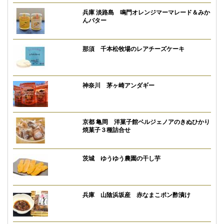
兵庫 淡路島 鳴門オレンジマーマレード＆みか
んバター
那須 千本松牧場のレアチーズケーキ
神奈川 茅ヶ崎アンダギー
京都 亀岡 洋菓子館ベルジェノアのきぬひかり
焼菓子３種詰合せ
茨城 ゆうゆう農園の干し芋
兵庫 山陰浜坂産 赤なまこポン酢漬け