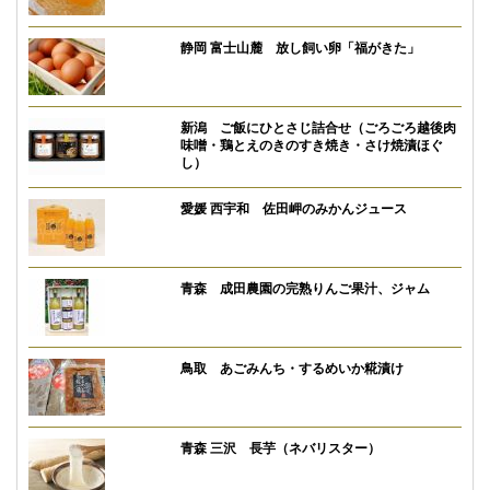
静岡 富士山麓 放し飼い卵「福がきた」
新潟 ご飯にひとさじ詰合せ（ごろごろ越後肉
味噌・鶏とえのきのすき焼き・さけ焼漬ほぐ
し）
愛媛 西宇和 佐田岬のみかんジュース
青森 成田農園の完熟りんご果汁、ジャム
鳥取 あごみんち・するめいか糀漬け
青森 三沢 長芋（ネバリスター）