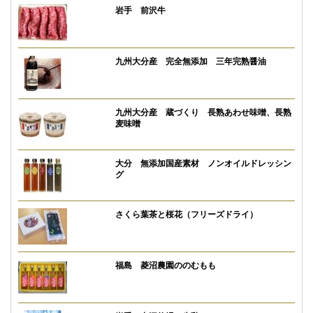
岩手 前沢牛
九州大分産 完全無添加 三年完熟醤油
九州大分産 蔵づくり 長熟あわせ味噌、長熟
麦味噌
大分 無添加国産素材 ノンオイルドレッシン
グ
さくら葉茶と桜花（フリーズドライ）
福島 菱沼農園ののむもも