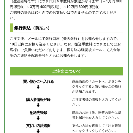
（生産者毎です）につき代引き手数料が別途かかります（～1万円 300
円(税別)、～3万円 400円(税別)、～10万円 600円(税別)）
ご贈答の場合は代引きでのお支払いはできませんのでご了承くださ
い。
銀行振込（前払い）
ご注文後、メールにて銀行口座（楽天銀行）をお知らせしますので、
10日以内にお振り込みください。なお、振込手数料につきましてはお
客様にご負担いただいております。振り込み確認後メールにて入金確
認のご連絡を配送番号とともにお知らせします。
ご注文について
買い物かごへ入れる
商品画面の「カートへ」ボタンを
クリックすると買い物かごの商品
が追加されます。
購入者情報登録
ご注文者様の情報を入力してくだ
さい。
配送先登録
商品のお届け先、贈答の場合は贈
答お届け先を入力してください。
支払い方法選択
支払い方法を選択して「注文確認
へ」をクリックしてください。