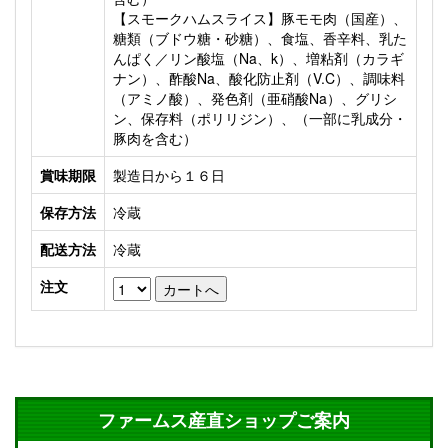
【スモークハムスライス】豚モモ肉（国産）、
糖類（ブドウ糖・砂糖）、食塩、香辛料、乳た
んぱく／リン酸塩（Na、k）、増粘剤（カラギ
ナン）、酢酸Na、酸化防止剤（V.C）、調味料
（アミノ酸）、発色剤（亜硝酸Na）、グリシ
ン、保存料（ポリリジン）、（一部に乳成分・
豚肉を含む）
賞味期限
製造日から１６日
保存方法
冷蔵
配送方法
冷蔵
注文
ファームス産直ショップご案内