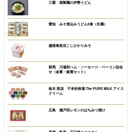
三重 堀製麺の伊勢うどん
愛知 みそ煮込みうどん6食（生麺）
越後南魚沼こしひかりみそ
群馬 川場村ハム・ソーセージ・ベーコン詰合
せ（金賞・銀賞セット）
栃木 那須 千本松牧場 The PURE MILK アイス
クリーム
広島 瀬戸田レモンのはちみつ漬け
長崎 島原 石臼造りそうめん