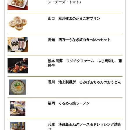
ン・チーズ・トマト）
山口 秋川牧園のたまご村プリン
高知 四万十うなぎ紅白食べ比べセット
熊本 阿蘇 フジチクファーム ふじ馬刺し、藤
彩牛
香川 池上製麺所 るみばぁちゃんのおうどん
福岡 くるめっ娘ラーメン
兵庫 淡路島玉ねぎソース＆ドレッシング詰合
せ