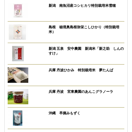
新潟 南魚沼産コシヒカリ特別栽培米雪穂
島根 秘境奥島根弥栄こしひかり（特別栽培
米）
新潟 五泉 安中農園 新潟米「新之助 しんの
すけ」
兵庫 丹波ひかみ 特別栽培米 夢たんば
兵庫 丹波 宮東農園のあんこグラノーラ
沖縄 早摘みもずく