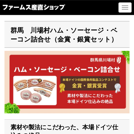
ナ
ビ
ゲ
ー
群馬 川場村ハム・ソーセージ・ベ
シ
ーコン詰合せ（金賞・銀賞セット）
ョ
ン
の
切
替
素材や製法にこだわった、本場ドイツ仕