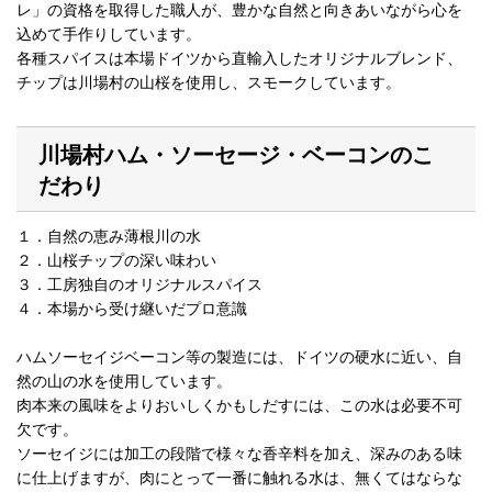
レ」の資格を取得した職人が、豊かな自然と向きあいながら心を
込めて手作りしています。
各種スパイスは本場ドイツから直輸入したオリジナルブレンド、
チップは川場村の山桜を使用し、スモークしています。
川場村ハム・ソーセージ・ベーコンのこ
だわり
１．自然の恵み薄根川の水
２．山桜チップの深い味わい
３．工房独自のオリジナルスパイス
４．本場から受け継いだプロ意識
ハムソーセイジベーコン等の製造には、ドイツの硬水に近い、自
然の山の水を使用しています。
肉本来の風味をよりおいしくかもしだすには、この水は必要不可
欠です。
ソーセイジには加工の段階で様々な香辛料を加え、深みのある味
に仕上げますが、肉にとって一番に触れる水は、無くてはならな