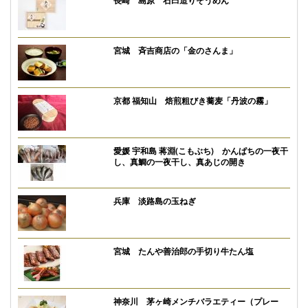
宮城 斉吉商店の「金のさんま」
京都 福知山 焙煎粗びき蕎麦「丹波の霧」
愛媛 宇和島 蒋淵(こもぶち) かんぱちの一夜干
し、真鯛の一夜干し、真あじの開き
兵庫 淡路島の玉ねぎ
宮城 たんや善治郎の手切り牛たん塩
神奈川 茅ヶ崎メンチバラエティー（プレー