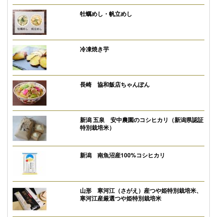
牡蠣めし・帆立めし
冷凍焼き芋
長崎 協和飯店ちゃんぽん
新潟 五泉 安中農園のコシヒカリ（新潟県認証
特別栽培米）
新潟 南魚沼産100%コシヒカリ
山形 寒河江（さがえ）産つや姫特別栽培米、
寒河江産厳選つや姫特別栽培米