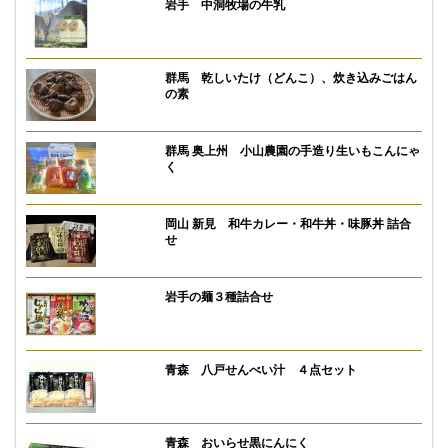
岩手 中洞牧場の牛乳
群馬 乾しいたけ（どんこ）、炊き込みごはん
の素
群馬 奥上州 小山農園の手造り生いもこんにゃ
く
岡山 新見 和牛カレー・和牛丼・味豚丼 詰合
せ
岩手の麺３種詰合せ
青森 八戸せんべい汁 ４点セット
青森 おいらせ黒にんにく